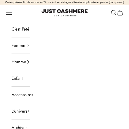
Passer au contenu
Ventes privées fin de saison. -40% sur tout le catalogue - Remise appliquée au panier (hors promo)
Just Cashmere
Ouvrir la navigation
Ouvrir la
Voir l
C'est l'été
Femme
Homme
Enfant
Accessoires
L'univers
Archives