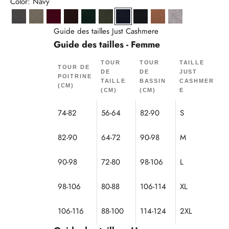
Color: Navy
Anthracite Chiné
Army
Bordeaux
Choco
Cyprès
Kaki Chiné
Navy
Noir
Noisette
Nuage Chiné
Guide des tailles Just Cashmere
Guide des tailles - Femme
TOUR
TOUR
TAILLE
TOUR DE
DE
DE
JUST
POITRINE
TAILLE
BASSIN
CASHMER
(CM)
(CM)
(CM)
E
74-82
56-64
82-90
S
82-90
64-72
90-98
M
90-98
72-80
98-106
L
98-106
80-88
106-114
XL
106-116
88-100
114-124
2XL