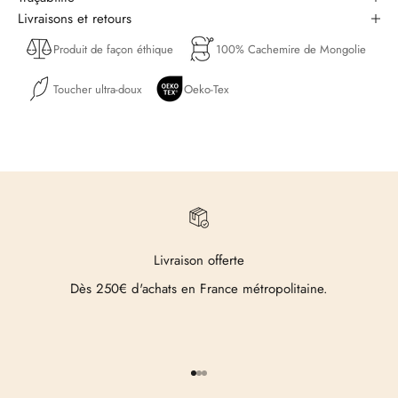
Livraisons et retours
Produit de façon éthique
100% Cachemire de Mongolie
Toucher ultra-doux
Oeko-Tex
Livraison offerte
Dès 250€ d'achats en France métropolitaine.
Aller à l'élément 1
Aller à l'élément 2
Aller à l'élément 3