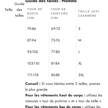
Guide des tailles - Homme
Guide
Taille:
des
TOUR DE
TOUR DE
TAILLE JUST
BUSTE
CEINTURE
tailles
CASHMERE
(CM)
(CM)
79-86
69-72
S
87-94
73-76
M
95-102
77-80
L
103-110
81-84
XL
111-118
85-88
2XL
Conseil :
Si vous hésitez entre 2 tailles, prenez
la plus grande.
Pour les vêtements haut du corps :
utilisez les
mesures « tour de poitrine » et « tour de taille ».
Pour les vêtements bas du corps :
utilisez les