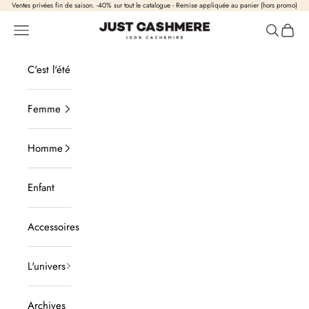
Passer au contenu
Ventes privées fin de saison. -40% sur tout le catalogue - Remise appliquée au panier (hors promo)
Just Cashmere
Ouvrir la navigation
Ouvrir la
Voir l
C'est l'été
Femme
Homme
Enfant
Accessoires
L'univers
Archives