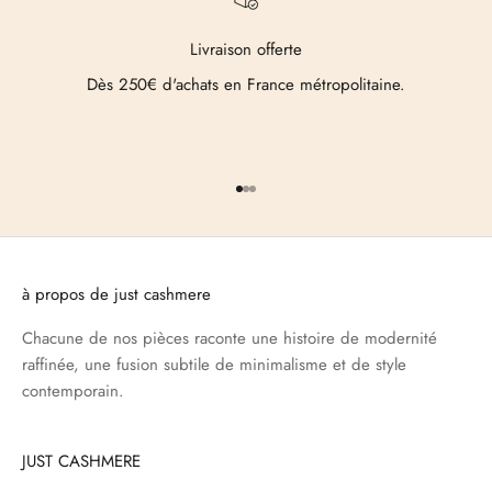
Livraison offerte
Dès 250€ d'achats en France métropolitaine.
Aller à l'élément 1
Aller à l'élément 2
Aller à l'élément 3
à propos de just cashmere
Chacune de nos pièces raconte une histoire de modernité
raffinée, une fusion subtile de minimalisme et de style
contemporain.
JUST CASHMERE