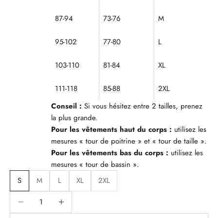
87-94
73-76
M
95-102
77-80
L
103-110
81-84
XL
111-118
85-88
2XL
Conseil :
Si vous hésitez entre 2 tailles, prenez
la plus grande.
Pour les vêtements haut du corps :
utilisez les
mesures « tour de poitrine » et « tour de taille ».
Pour les vêtements bas du corps :
utilisez les
mesures « tour de bassin ».
S
M
L
XL
2XL
Diminuer la quantité
Diminuer la quantité