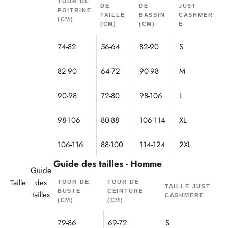
TOUR DE
DE
DE
JUST
POITRINE
TAILLE
BASSIN
CASHMER
(CM)
(CM)
(CM)
E
74-82
56-64
82-90
S
82-90
64-72
90-98
M
90-98
72-80
98-106
L
98-106
80-88
106-114
XL
106-116
88-100
114-124
2XL
Guide des tailles - Homme
Guide
Taille:
des
TOUR DE
TOUR DE
TAILLE JUST
BUSTE
CEINTURE
tailles
CASHMERE
(CM)
(CM)
79-86
69-72
S