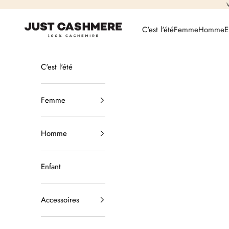
Passer au contenu
V
Just Cashmere
C'est l'été
Femme
Homme
E
C'est l'été
Femme
Homme
Enfant
Accessoires