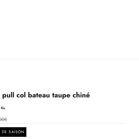
ull col bateau taupe chiné
fils
00€
N DE SAISON