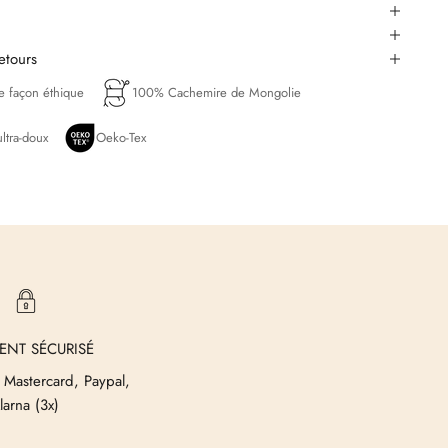
retours
de façon éthique
100% Cachemire de Mongolie
ltra-doux
Oeko-Tex
ENT SÉCURISÉ
 Mastercard, Paypal,
larna (3x)