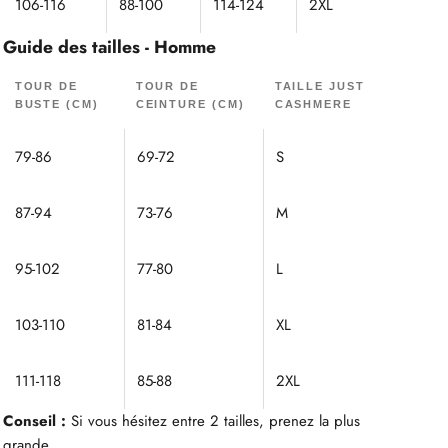
106-116
88-100
114-124
2XL
Guide des tailles - Homme
TOUR DE
TOUR DE
TAILLE JUST
BUSTE (CM)
CEINTURE (CM)
CASHMERE
79-86
69-72
S
87-94
73-76
M
95-102
77-80
L
103-110
81-84
XL
111-118
85-88
2XL
Conseil :
Si vous hésitez entre 2 tailles, prenez la plus
grande.