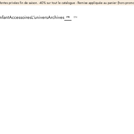
entes privées fin de saison. -40% sur tout le catalogue - Remise appliquée au panier (hors prom
nfant
Accessoires
L'univers
Archives
FR
EN