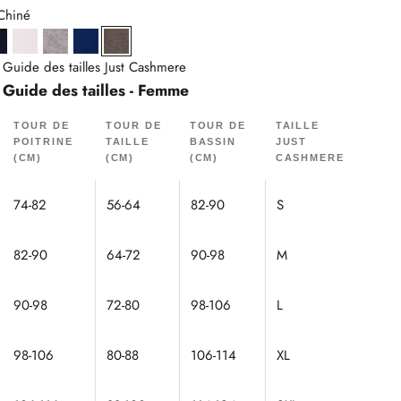
Chiné
 Chiné
Navy
Neige
Nuage Chiné
Outremer
Taupe Chiné
Guide des tailles Just Cashmere
Guide des tailles - Femme
TOUR DE
TOUR DE
TOUR DE
TAILLE
POITRINE
TAILLE
BASSIN
JUST
(CM)
(CM)
(CM)
CASHMERE
74-82
56-64
82-90
S
82-90
64-72
90-98
M
90-98
72-80
98-106
L
98-106
80-88
106-114
XL