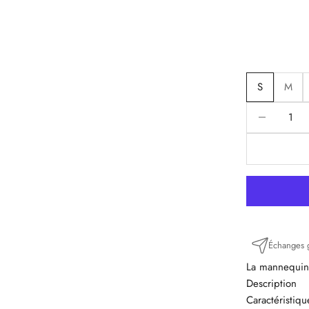
S
M
Diminuer la q
D
Échanges g
La mannequin 
Description
Caractéristiq