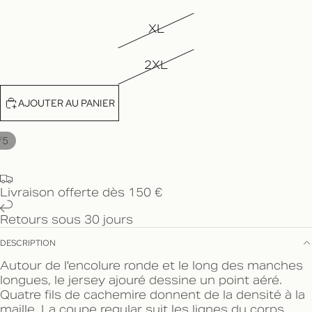
XL
2XL
AJOUTER AU PANIER
/
5
Livraison offerte dès 150 €
Retours sous 30 jours
DESCRIPTION
Autour de l'encolure ronde et le long des manches
longues, le jersey ajouré dessine un point aéré.
Quatre fils de cachemire donnent de la densité à la
maille. La coupe regular suit les lignes du corps