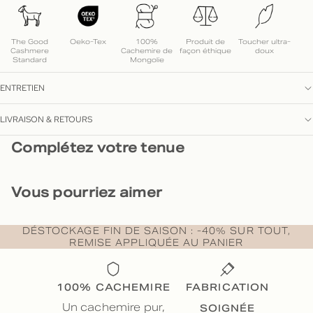
The Good
Oeko-Tex
100%
Produit de
Toucher ultra-
Cashmere
Cachemire de
façon éthique
doux
Standard
Mongolie
ENTRETIEN
LIVRAISON & RETOURS
Complétez votre tenue
Vous pourriez aimer
DÉSTOCKAGE FIN DE SAISON : -40% SUR TOUT,
REMISE APPLIQUÉE AU PANIER
100% CACHEMIRE
FABRICATION
SOIGNÉE
Un cachemire pur,