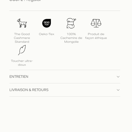
COUPE :
The Good
Oeko-Tex
100%
Produit de
Cashmere
Cachemire de
façon éthique
Standard
Mongolie
Toucher ultra-
doux
ENTRETIEN
LIVRAISON & RETOURS