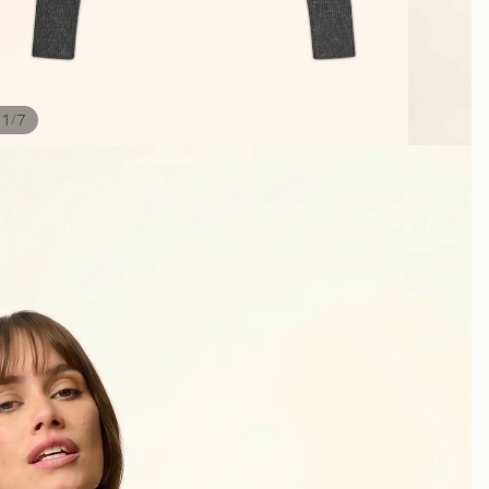
/
1
7