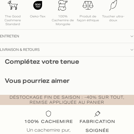
The Good
Oeko-Tex
100%
Produit de
Toucher ultra-
Cashmere
Cachemire de
façon éthique
doux
Standard
Mongolie
ENTRETIEN
LIVRAISON & RETOURS
Complétez votre tenue
Vous pourriez aimer
DÉSTOCKAGE FIN DE SAISON : -40% SUR TOUT,
REMISE APPLIQUÉE AU PANIER
100% CACHEMIRE
FABRICATION
SOIGNÉE
Un cachemire pur,