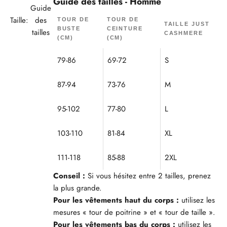
Guide des tailles - Homme
Guide
Taille:
des
TOUR DE
TOUR DE
TAILLE JUST
BUSTE
CEINTURE
tailles
CASHMERE
(CM)
(CM)
79-86
69-72
S
87-94
73-76
M
95-102
77-80
L
103-110
81-84
XL
111-118
85-88
2XL
Conseil :
Si vous hésitez entre 2 tailles, prenez
la plus grande.
Pour les vêtements haut du corps :
utilisez les
mesures « tour de poitrine » et « tour de taille ».
Pour les vêtements bas du corps :
utilisez les