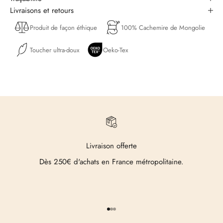
Livraisons et retours
Produit de façon éthique
100% Cachemire de Mongolie
Toucher ultra-doux
Oeko-Tex
Livraison offerte
Dès 250€ d'achats en France métropolitaine.
Aller à l'élément 1
Aller à l'élément 2
Aller à l'élément 3