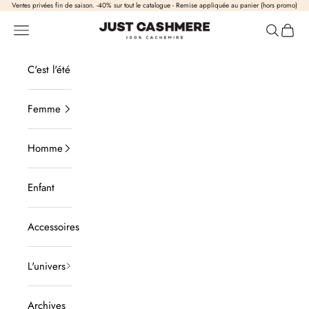
Passer au contenu
Ventes privées fin de saison. -40% sur tout le catalogue - Remise appliquée au panier (hors promo)
Just Cashmere
Ouvrir la navigation
Ouvrir la
Voir l
C'est l'été
Femme
Homme
Enfant
Accessoires
L'univers
Archives