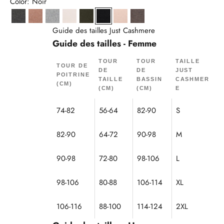
Color: Noir
Anthracite Chiné
Camel Chiné
Gris Chiné
Ivoire
Kaki
Noir
Sable
Taupe Chiné
Guide des tailles Just Cashmere
Guide des tailles - Femme
TOUR
TOUR
TAILLE
TOUR DE
DE
DE
JUST
POITRINE
TAILLE
BASSIN
CASHMER
(CM)
(CM)
(CM)
E
74-82
56-64
82-90
S
82-90
64-72
90-98
M
90-98
72-80
98-106
L
98-106
80-88
106-114
XL
106-116
88-100
114-124
2XL