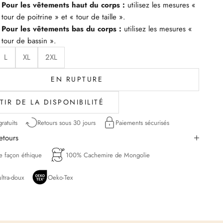
Pour les vêtements haut du corps :
utilisez les mesures «
tour de poitrine » et « tour de taille ».
Pour les vêtements bas du corps :
utilisez les mesures «
tour de bassin ».
L
XL
2XL
EN RUPTURE
TIR DE LA DISPONIBILITÉ
ratuits
Retours sous 30 jours
Paiements sécurisés
retours
de façon éthique
100% Cachemire de Mongolie
ltra-doux
Oeko-Tex