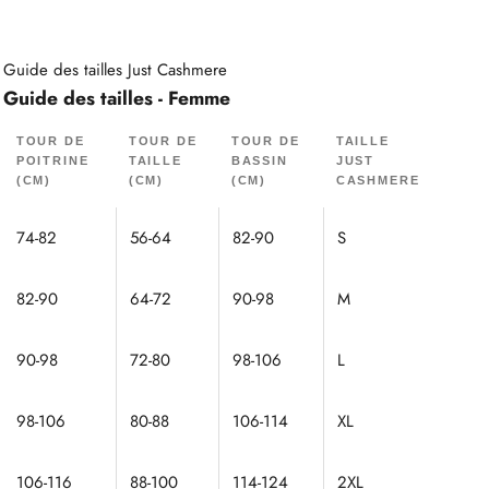
Guide des tailles Just Cashmere
Guide des tailles - Femme
TOUR DE
TOUR DE
TOUR DE
TAILLE
POITRINE
TAILLE
BASSIN
JUST
(CM)
(CM)
(CM)
CASHMERE
74-82
56-64
82-90
S
82-90
64-72
90-98
M
90-98
72-80
98-106
L
98-106
80-88
106-114
XL
106-116
88-100
114-124
2XL