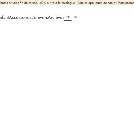
entes privées fin de saison. -40% sur tout le catalogue - Remise appliquée au panier (hors prom
nfant
Accessoires
L'univers
Archives
FR
EN