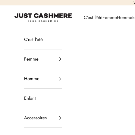
Passer au contenu
V
Just Cashmere
C'est l'été
Femme
Homme
E
C'est l'été
Femme
Homme
Enfant
Accessoires