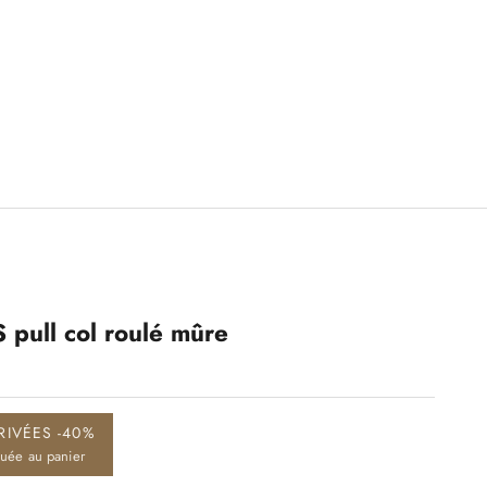
pull col roulé mûre
RIVÉES -40%
quée au panier