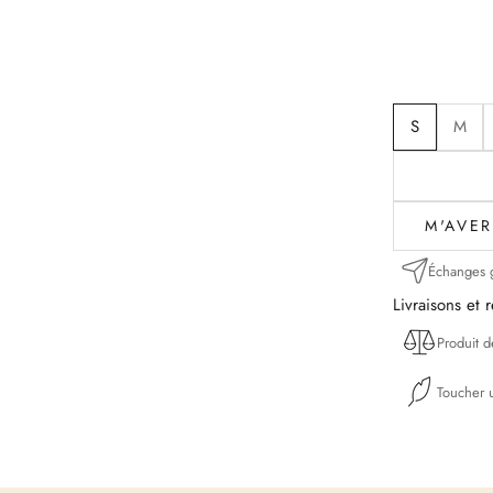
S
M
M'AVER
Échanges g
Livraisons et 
Produit 
Toucher u