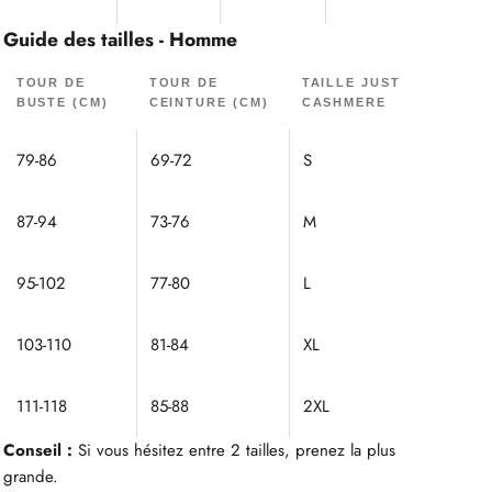
Guide des tailles - Homme
TOUR DE
TOUR DE
TAILLE JUST
BUSTE (CM)
CEINTURE (CM)
CASHMERE
79-86
69-72
S
87-94
73-76
M
95-102
77-80
L
103-110
81-84
XL
111-118
85-88
2XL
Conseil :
Si vous hésitez entre 2 tailles, prenez la plus
grande.