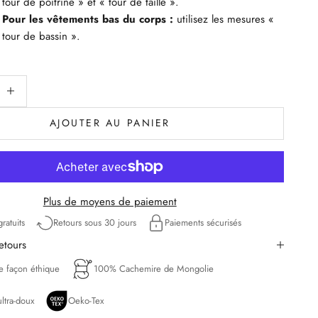
tour de poitrine » et « tour de taille ».
Pour les vêtements bas du corps :
utilisez les mesures «
tour de bassin ».
uantité
iminuer la quantité
AJOUTER AU PANIER
Plus de moyens de paiement
ratuits
Retours sous 30 jours
Paiements sécurisés
retours
de façon éthique
100% Cachemire de Mongolie
ltra-doux
Oeko-Tex