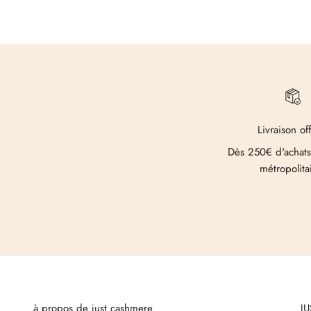
Livraison of
Dès 250€ d'achats
métropolita
à propos de just cashmere
J