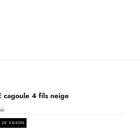
cagoule 4 fils neige
0€
N DE SAISON