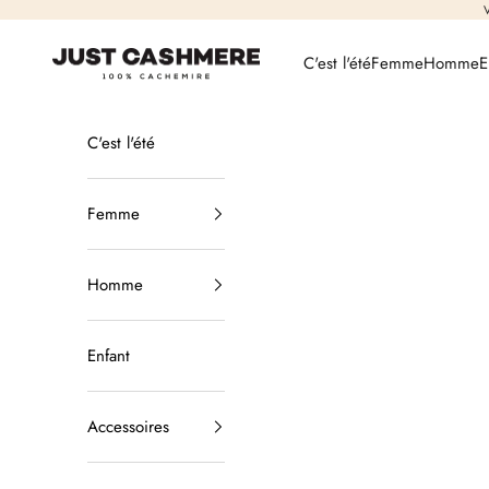
Passer au contenu
V
Just Cashmere
C'est l'été
Femme
Homme
E
C'est l'été
Femme
Homme
Enfant
Accessoires