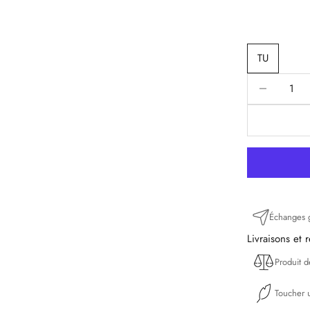
TU
Diminuer la q
D
Échanges g
Livraisons et 
Produit 
Toucher u