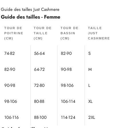
Guide des tailles Just Cashmere
Guide des tailles - Femme
TOUR DE
TOUR DE
TOUR DE
TAILLE
POITRINE
TAILLE
BASSIN
JUST
(CM)
(CM)
(CM)
CASHMERE
74-82
56-64
82-90
S
82-90
64-72
90-98
M
90-98
72-80
98-106
L
98-106
80-88
106-114
XL
106-116
88-100
114-124
2XL