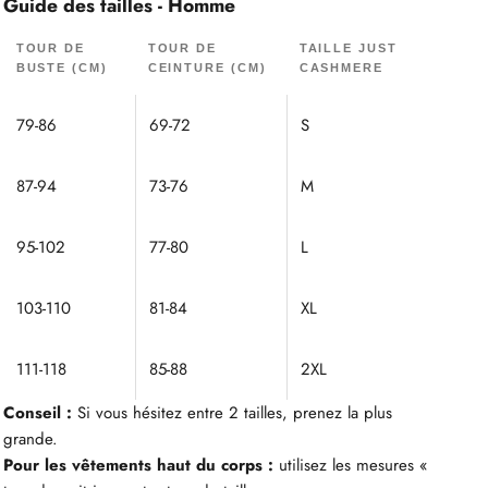
Guide des tailles - Homme
TOUR DE
TOUR DE
TAILLE JUST
BUSTE (CM)
CEINTURE (CM)
CASHMERE
79-86
69-72
S
87-94
73-76
M
95-102
77-80
L
103-110
81-84
XL
111-118
85-88
2XL
Conseil :
Si vous hésitez entre 2 tailles, prenez la plus
grande.
Pour les vêtements haut du corps :
utilisez les mesures «