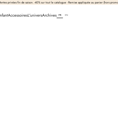
entes privées fin de saison. -40% sur tout le catalogue - Remise appliquée au panier (hors prom
nfant
Accessoires
L'univers
Archives
FR
EN