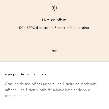
Livraison offerte
Dès 250€ d'achats en France métropolitaine.
Aller à l'élément 1
Aller à l'élément 2
Aller à l'élément 3
à propos de just cashmere
Chacune de nos pièces raconte une histoire de modernité
raffinée, une fusion subtile de minimalisme et de style
contemporain.