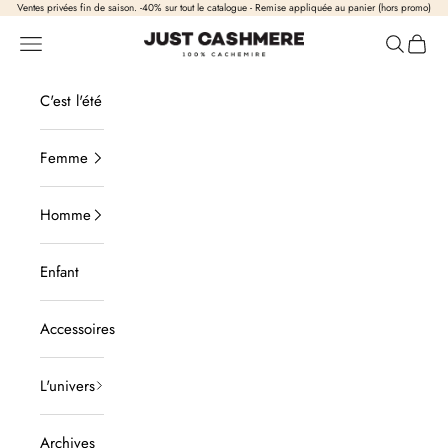
Passer au contenu
Ventes privées fin de saison. -40% sur tout le catalogue - Remise appliquée au panier (hors promo)
Just Cashmere
Ouvrir la navigation
Ouvrir la
Voir l
C'est l'été
Femme
Homme
Enfant
Accessoires
L'univers
Archives