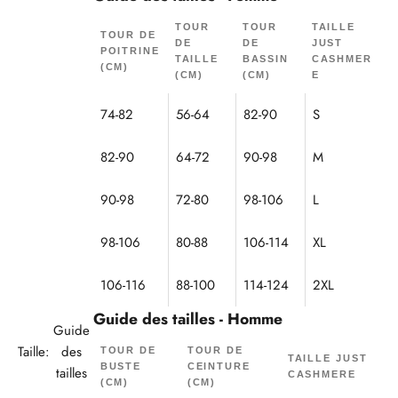
TOUR
TOUR
TAILLE
TOUR DE
DE
DE
JUST
POITRINE
TAILLE
BASSIN
CASHMER
(CM)
(CM)
(CM)
E
74-82
56-64
82-90
S
82-90
64-72
90-98
M
90-98
72-80
98-106
L
98-106
80-88
106-114
XL
106-116
88-100
114-124
2XL
Guide des tailles - Homme
Guide
Taille:
des
TOUR DE
TOUR DE
TAILLE JUST
BUSTE
CEINTURE
tailles
CASHMERE
(CM)
(CM)