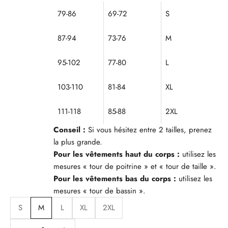
79-86
69-72
S
87-94
73-76
M
95-102
77-80
L
103-110
81-84
XL
111-118
85-88
2XL
Conseil :
Si vous hésitez entre 2 tailles, prenez
la plus grande.
Pour les vêtements haut du corps :
utilisez les
mesures « tour de poitrine » et « tour de taille ».
Pour les vêtements bas du corps :
utilisez les
mesures « tour de bassin ».
S
M
L
XL
2XL
Diminuer la quantité
Diminuer la quantité