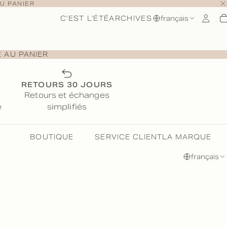
U PANIER
C'EST L'ÉTÉ
ARCHIVES
français
E AU PANIER
RETOURS 30 JOURS
u
Retours et échanges
e
simplifiés
BOUTIQUE
SERVICE CLIENT
LA MARQUE
français